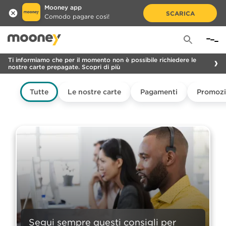
Mooney app
SCARICA
Comodo pagare così!
Ti informiamo che per il momento non è possibile richiedere le
nostre carte prepagate. Scopri di più
Tutte
Le nostre carte
Pagamenti
Promozi
Segui sempre questi consigli per 