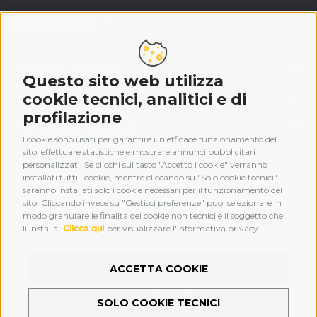
Il mondo Mooney
Questo sito web utilizza
cookie tecnici, analitici e di
Legal
profilazione
Hai bisogno di aiuto?
I cookie sono usati per garantire un efficace funzionamento del
sito, effettuare statistiche e mostrare annunci pubblicitari
Scarica la nostra app
personalizzati. Se clicchi sul tasto "Accetto i cookie" verranno
installati tutti i cookie, mentre cliccando su "Solo cookie tecnici"
saranno installati solo i cookie necessari per il funzionamento del
sito. Cliccando invece su "Gestisci preferenze" puoi selezionare in
modo granulare le finalità dei cookie non tecnici e il soggetto che
li installa.
Clicca qui
per visualizzare l'informativa privacy.
ACCETTA COOKIE
Web privacy and cookie policy
Preferenze cookie
SOLO COOKIE TECNICI
Mooney S.p.A. Via Privata Nino Bonnet, 6/A, 20154 - Milano P.Iva: 