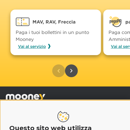
MAV, RAV, Freccia
p
Paga i tuoi bollettini in un punto
Paga com
Mooney
Amminist
Vai al servizio
Vai al ser
Il mondo Mooney
Legal
Questo sito web utilizza