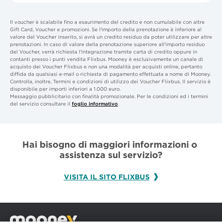
Il voucher è scalabile fino a esaurimento del credito e non cumulabile con altre
Gift Card, Voucher e promozioni. Se l'importo della prenotazione è inferiore al
valore del Voucher inserito, si avrà un credito residuo da poter utilizzare per altre
prenotazioni. In caso di valore della prenotazione superiore all'importo residuo
del Voucher, verrà richiesta l'integrazione tramite carta di credito oppure in
contanti presso i punti vendita Flixbus. Mooney è esclusivamente un canale di
acquisto dei Voucher Flixbus e non una modalità per acquisti online, pertanto
diffida da qualsiasi e-mail o richiesta di pagamento effettuata a nome di Mooney.
Controlla, inoltre, Termini e condizioni di utilizzo dei Voucher Flixbus. Il servizio è
disponibile per importi inferiori a 1.000 euro.
Messaggio pubblicitario con finalità promozionale. Per le condizioni ed i termini
del servizio consultare il
foglio informativo
.
Hai bisogno di maggiori informazioni o 
assistenza sul servizio?
VISITA IL SITO FLIXBUS