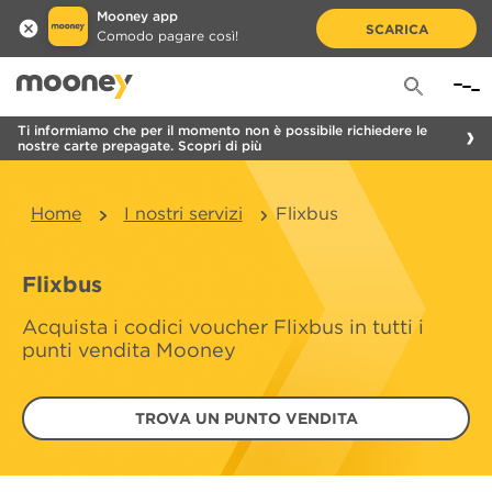
Mooney app
SCARICA
Comodo pagare così!
Ti informiamo che per il momento non è possibile richiedere le
nostre carte prepagate. Scopri di più
Home
I nostri servizi
Flixbus
Flixbus
Acquista i codici voucher Flixbus in tutti i
punti vendita Mooney
TROVA UN PUNTO VENDITA