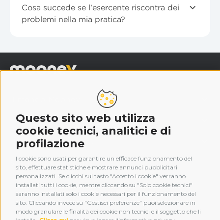
Cosa succede se l'esercente riscontra dei
problemi nella mia pratica?
Il mondo Mooney
Questo sito web utilizza
Legal
cookie tecnici, analitici e di
Hai bisogno di aiuto?
profilazione
I cookie sono usati per garantire un efficace funzionamento del
Scarica la nostra app
sito, effettuare statistiche e mostrare annunci pubblicitari
personalizzati. Se clicchi sul tasto "Accetto i cookie" verranno
installati tutti i cookie, mentre cliccando su "Solo cookie tecnici"
saranno installati solo i cookie necessari per il funzionamento del
sito. Cliccando invece su "Gestisci preferenze" puoi selezionare in
modo granulare le finalità dei cookie non tecnici e il soggetto che li