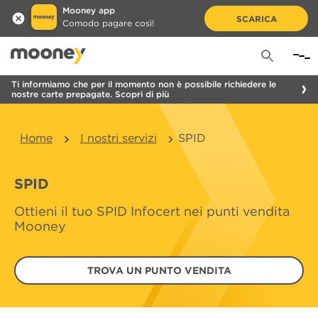
Mooney app
SCARICA
Comodo pagare così!
Ti informiamo che per il momento non è possibile richiedere le
nostre carte prepagate. Scopri di più
Home
I nostri servizi
SPID
SPID
Ottieni il tuo SPID Infocert nei punti vendita
Mooney
TROVA UN PUNTO VENDITA